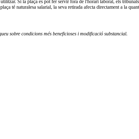
litzar. Si la plaça es pot fer servir fora de l'horari laboral, els tribunal
a plaça té naturalesa salarial, la seva retirada afecta directament a la qua
gueu sobre condicions més beneficioses i modificació substancial.