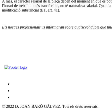
A més, el caràcter salarial de la plaça depèn del moment en què es pot uti
l'horari de treball i no és transferible, no té naturalesa salarial. Quan l
modificació substancial (ET, art. 41).
Els nostres professionals us informaran sobre qualsevol dubte que tin
Avís Legal
Política de privacitat
Política de Cookies
© 2022 D. JOAN BARÓ GÀLVEZ. Tots els drets reservats.